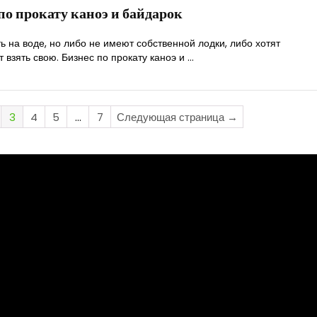
по прокату каноэ и байдарок
 на воде, но либо не имеют собственной лодки, либо хотят
т взять свою. Бизнес по прокату каноэ и ...
3
4
5
…
7
Следующая страница →