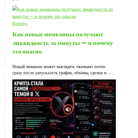
Крипто
Как новые мемкоины получают
ликвидность за минуты — и почему
это опасно
Новый мемкоин может выглядеть «живым» почти
сразу после запуска:есть график, объёмы, сделки и ...