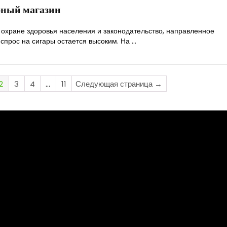
рный магазин
 охране здоровья населения и законодательство, направленное
спрос на сигары остается высоким. На ...
2
3
4
…
11
Следующая страница →