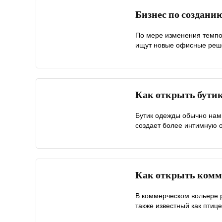
Бизнес по создани
По мере изменения темпо
ищут новые офисные реше
Как открыть бути
Бутик одежды обычно намн
создает более интимную о
Как открыть комм
В коммерческом вольере р
также известный как птице