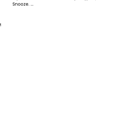
Snooze. ...
м