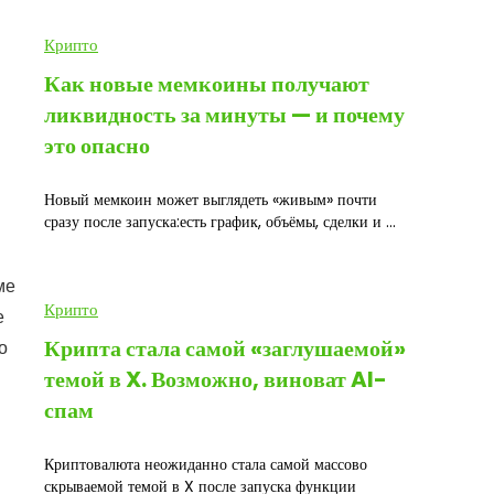
Крипто
Как новые мемкоины получают
ликвидность за минуты — и почему
это опасно
Новый мемкоин может выглядеть «живым» почти
сразу после запуска:есть график, объёмы, сделки и ...
ме
Крипто
е
Крипта стала самой «заглушаемой»
о
темой в X. Возможно, виноват AI-
спам
Криптовалюта неожиданно стала самой массово
скрываемой темой в X после запуска функции