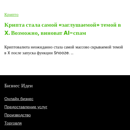
Крипто
Крипта стала самой «заглушаемой» темой в
X. Возможно, виноват AI-спам
Криптовалюта неожиданно стала самой массово скрываемой темой
в X после запуска функции Snooze. ...
Бизнес Идеи
Онлайн бизнес
Предоставление услуг
Производство
Торговля