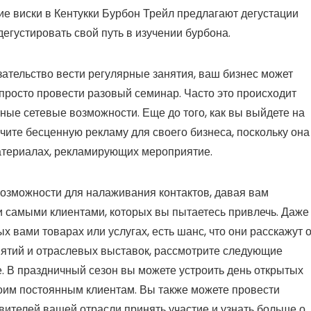
е виски в Кентукки Бурбон Трейл предлагают дегустации
егустировать свой путь в изучении бурбона.
зательство вести регулярные занятия, ваш бизнес может
 просто провести разовый семинар. Часто это происходит
ные сетевые возможности. Еще до того, как вы выйдете на
чите бесценную рекламу для своего бизнеса, поскольку она
атериалах, рекламирующих мероприятие.
озможности для налаживания контактов, давая вам
 самыми клиентами, которых вы пытаетесь привлечь. Даже
х вами товарах или услугах, есть шанс, что они расскажут 
иятий и отраслевых выставок, рассмотрите следующие
. В праздничный сезон вы можете устроить день открытых
воим постоянным клиентам. Вы также можете провести
вителей вашей отрасли принять участие и узнать больше о