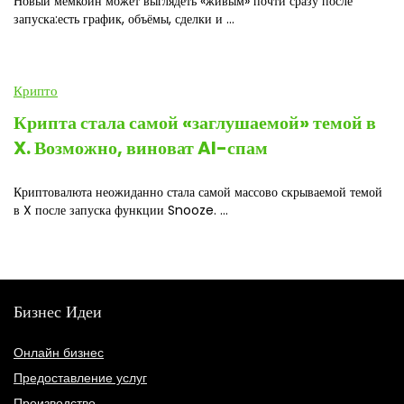
Новый мемкоин может выглядеть «живым» почти сразу после
запуска:есть график, объёмы, сделки и ...
Крипто
Крипта стала самой «заглушаемой» темой в
X. Возможно, виноват AI-спам
Криптовалюта неожиданно стала самой массово скрываемой темой
в X после запуска функции Snooze. ...
Бизнес Идеи
Онлайн бизнес
Предоставление услуг
Производство