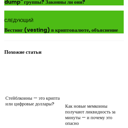
dump" группы? Законны ли они?
СЛЕДУЮЩИЙ
Вестинг (vesting) в криптовалюте, объяснение
Похожие статьи
Стейблкоины — это крипта
или цифровые доллары?
Как новые мемкоины
получают ликвидность за
минуты — и почему это
опасно