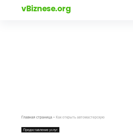
vBiznese.org
Главная страница
»
Как открыть автомастерскую
Предоставление услуг