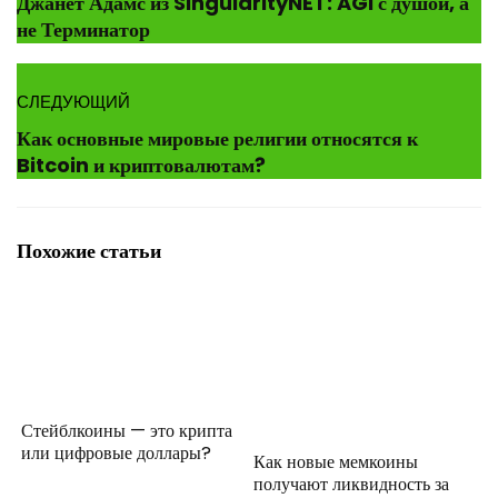
Джанет Адамс из SingularityNET: AGI с душой, а
не Терминатор
СЛЕДУЮЩИЙ
Как основные мировые религии относятся к
Bitcoin и криптовалютам?
Похожие статьи
Стейблкоины — это крипта
или цифровые доллары?
Как новые мемкоины
получают ликвидность за