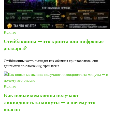
Крипто
Стейблкоины — это крипта или цифровые
доллары?
Стейблкоины часто выглядят как обычная криптовалюта: они
двигаются по блокчейну, хранятся в ...
Крипто
Как новые мемкоины получают
ликвидность за минуты — и почему это
опасно