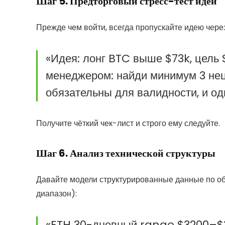
Шаг 5. Предторговый стресс-тест идеи
Прежде чем войти, всегда пропускайте идею через
«Идея: лонг BTC выше $73k, цель 
менеджером: найди минимум 3 не
обязательны для валидности, и од
Получите чёткий чек-лист и строго ему следуйте.
Шаг 6. Анализ технической структуры
Давайте модели структурированные данные по 
диапазон):
«ETH 30-дневный range $3200–$3