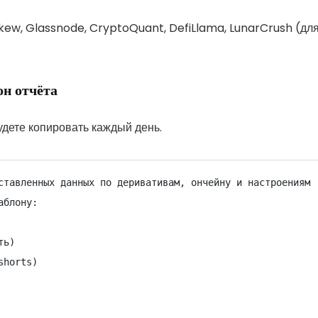
Skew, Glassnode, CryptoQuant, DefiLlama, LunarCrush (дл
н отчёта
дете копировать каждый день.
ставленных данных по деривативам, ончейну и настроениям 
блону:

ь)
