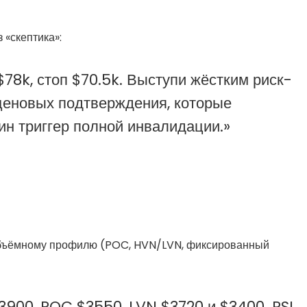
 «скептика»:
$78k, стоп $70.5k. Выступи жёстким риск-
ценовых подтверждения, которые
ин триггер полной инвалидации.»
объёмному профилю (POC, HVN/LVN, фиксированный
900, POC $3550, LVN $3720 и $3400. RSI