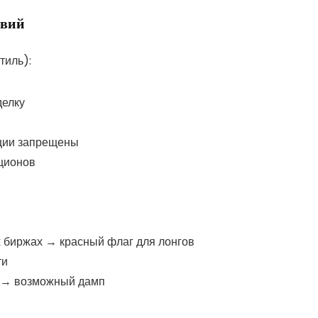
твий
тиль):
делку
иции запрещены
ционов
х биржах → красный флаг для лонгов
ти
й → возможный дамп