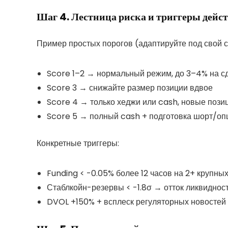
Шаг 4. Лестница риска и триггеры дейс
Пример простых порогов (адаптируйте под свой с
Score 1–2 → нормальный режим, до 3–4% на с
Score 3 → снижайте размер позиции вдвое
Score 4 → только хеджи или cash, новые поз
Score 5 → полный cash + подготовка шорт/оп
Конкретные триггеры:
Funding < -0.05% более 12 часов на 2+ крупны
Стаблкойн-резервы < -1.8σ → отток ликвиднос
DVOL +150% + всплеск регуляторных новосте