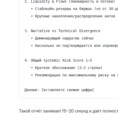
2. Liquidity & Flows (ликвидность и потоки)

   • Стаблкойн-резервы на биржах (±σ от 30-дневного среднего)

   • Крупные накопления/распределения китов

3. Narrative vs Technical Divergence

   • Доминирующий нарратив сейчас

   • Насколько он подтверждается или опровергается техникой

4. Общий Systemic Risk Score 1–5

   • Краткое обоснование (2–3 строки)

   • Рекомендация по максимальному риску на позицию (% от депозита)

Данные: [вставляете свежие цифры]
Такой отчёт занимает 15–20 секунд и даёт полнос