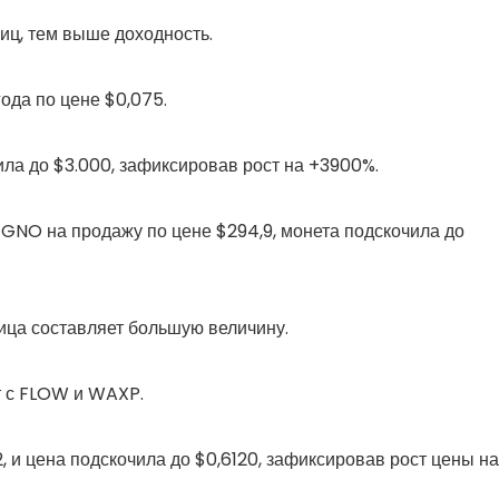
иц, тем выше доходность.
ода по цене $0,075.
ила до $3.000, зафиксировав рост на +3900%.
а GNO на продажу по цене $294,9, монета подскочила до
ница составляет большую величину.
ит с FLOW и WAXP.
 и цена подскочила до $0,6120, зафиксировав рост цены на