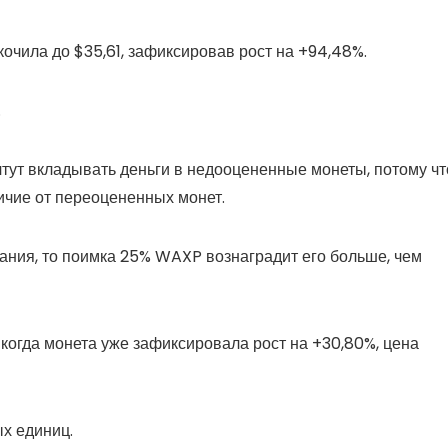
кочила до $35,61, зафиксировав рост на +94,48%.
.
ут вкладывать деньги в недооцененные монеты, потому чт
ичие от переоцененных монет.
вания, то поимка 25% WAXP вознаградит его больше, чем
 когда монета уже зафиксировала рост на +30,80%, цена
х единиц.