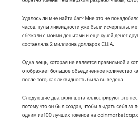
обратно токены тем мерзким разработчикам, кот
Удалось ли мне найти баг? Мне это не понадобило
часов, пулы ликвидности уже были исчерпаны, м
сбежали с моими деньгами и еще кучей денег дру
составляла 2 миллиона долларов США.
Одна вещь, которая не является правильной и ко
отображает большое объединенное количество как
после того, как ликвидность была выведена.
Следующие два скриншота иллюстрируют это несо
потому что он был создан, чтобы выдать себя за
одним из 100 лучших токенов на coinmarketcap.