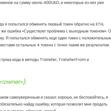
 токенов на сумму около 400USD, и некоторые из них уже
гда я попытался обменять первый токен обратно на ETH,
а же ошибка «Существует проблема с выходным токеном». О
бку. Я попытался обменять еще один токен с положительны
местами остальные 4 токена с точно таким же результатом.
строка кода в методы Transfer, TransferFrom и
«!owner»);
шком самоуверенным и сказал: хорошо, не беспокойтесь, я
 обязательно найду ошибку, которая позволит мне продать