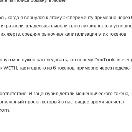
орые пытались обмануть людей.
сь, когда я вернулся к этому эксперименту примерно через 
еня развели, владельцы вывели свою ликвидность и успешн
гих жертв, средняя рыночная капитализация этих токенов
торую мне нужно расследовать, это почему DexTools все е
 WETH, так и одного из 6 токенов, примерно через неделю
ответствие. Я зацензурил детали мошеннического токена,
 популярный проект, который в настоящее время является
com.