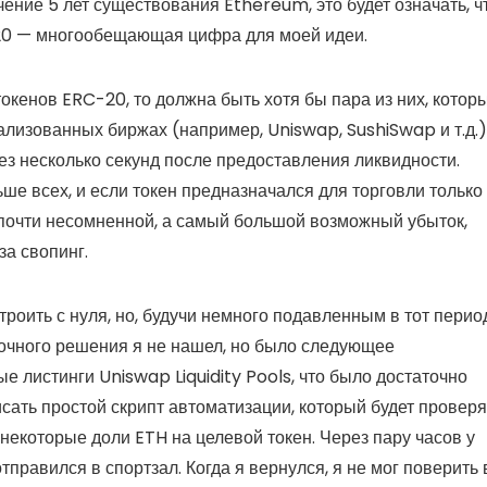
чение 5 лет существования Ethereum, это будет означать, ч
20 — многообещающая цифра для моей идеи.
окенов ERC-20, то должна быть хотя бы пара из них, котор
лизованных биржах (например, Uniswap, SushiSwap и т.д.)
рез несколько секунд после предоставления ликвидности.
ьше всех, и если токен предназначался для торговли только
 почти несомненной, а самый большой возможный убыток,
за свопинг.
оить с нуля, но, будучи немного подавленным в тот период
Точного решения я не нашел, но было следующее
 листинги Uniswap Liquidity Pools, что было достаточно
писать простой скрипт автоматизации, который будет проверя
некоторые доли ETH на целевой токен. Через пару часов у
отправился в спортзал. Когда я вернулся, я не мог поверить 