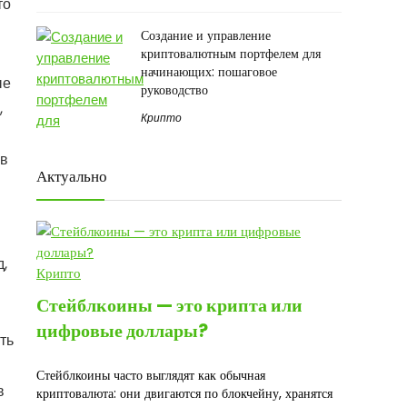
то
Создание и управление
криптовалютным портфелем для
начинающих: пошаговое
ые
руководство
,
Крипто
 в
Актуально
,
Крипто
Стейблкоины — это крипта или
цифровые доллары?
ть
Стейблкоины часто выглядят как обычная
в
криптовалюта: они двигаются по блокчейну, хранятся