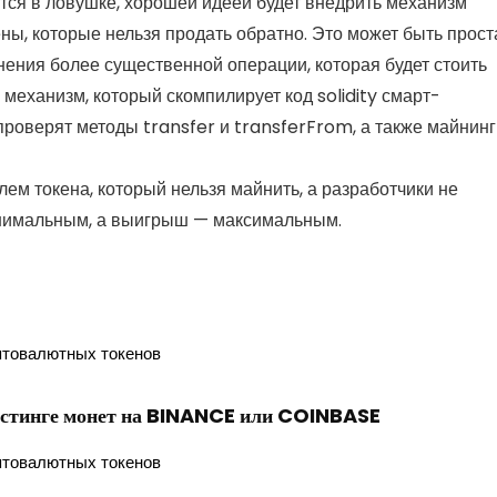
утся в ловушке, хорошей идеей будет внедрить механизм
ены, которые нельзя продать обратно. Это может быть прост
нения более существенной операции, которая будет стоить
механизм, который скомпилирует код solidity смарт-
проверят методы transfer и transferFrom, а также майнинг
ем токена, который нельзя майнить, а разработчики не
минимальным, а выигрыш — максимальным.
истинге монет на BINANCE или COINBASE