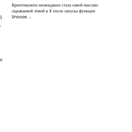
Криптовалюта неожиданно стала самой массово
скрываемой темой в X после запуска функции
Snooze. ...
6
о
ще