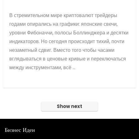
В стремительном мире криптовалют трейдеры
годами опирались на графики: японские свечи,
уровни Фибоначчи, полосы Боллинджера и десятки
индикаторов. Но сегодня происходит тихий, почти
незаметный сдвиг. Вместо того чтобы часами
вглядываться в ценовые кривые и переключаться
между инструментами, всё ...
Show next
Бизнес Идеи